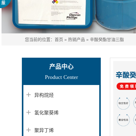
您当前的位置：
首页
»
热销产品
»
辛酸癸酯甘油三脂
产品中心
Product Center
异构烷烃
氢化聚葵烯
聚异丁烯